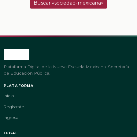
Buscar «sociedad-mexicana»
Plataforma Digital de la Nueva Escuela Mexicana. Secretaría
de Educación Pública.
PLATAFORMA
Inicio
Regístrate
Ingresa
LEGAL