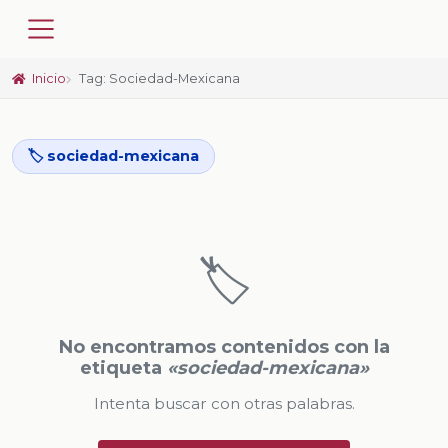
Inicio
Tag: Sociedad-Mexicana
🏷️ sociedad-mexicana
🏷️
No encontramos contenidos con la
etiqueta
«sociedad-mexicana»
Intenta buscar con otras palabras.