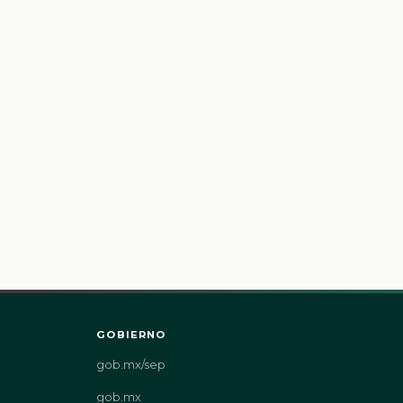
GOBIERNO
gob.mx/sep
gob.mx