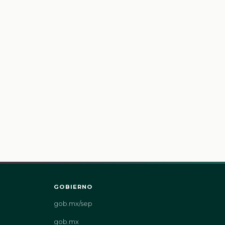
GOBIERNO
gob.mx/sep
gob.mx