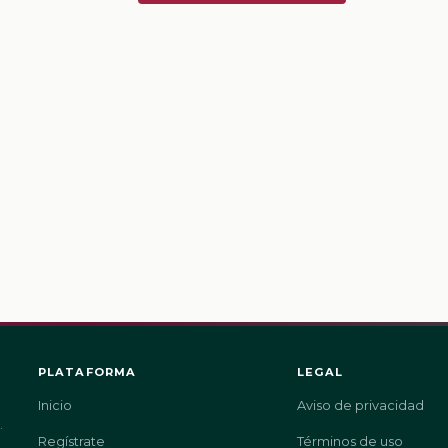
PLATAFORMA
LEGAL
Inicio
Aviso de privacidad
.
Regístrate
Términos de uso