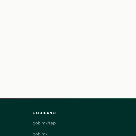
GOBIERNO
gob.mx/sep
gob.mx