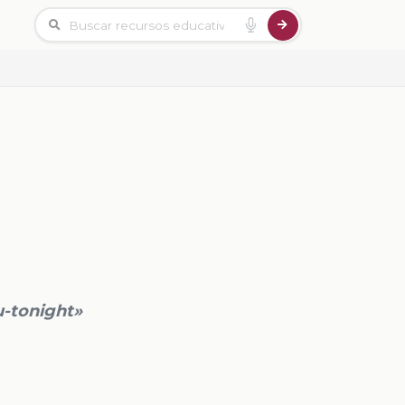
u-tonight»