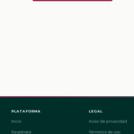
PLATAFORMA
LEGAL
Inicio
Aviso de privacidad
.
Regístrate
Términos de uso