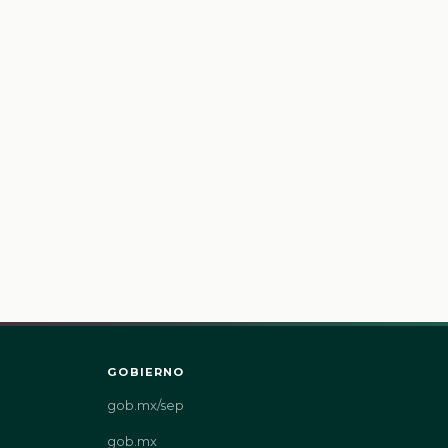
GOBIERNO
gob.mx/sep
gob.mx