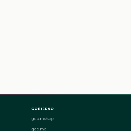
GOBIERNO
gob.mx/sep
gob.mx