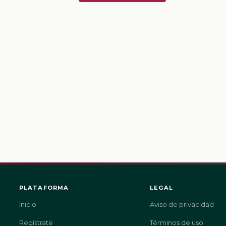
PLATAFORMA
LEGAL
Inicio
Aviso de privacidad
.
Regístrate
Términos de uso