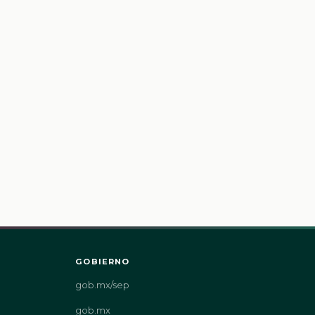
GOBIERNO
gob.mx/sep
gob.mx