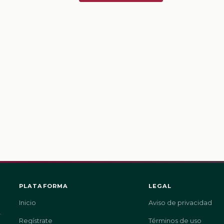
PLATAFORMA
LEGAL
Inicio
Aviso de privacidad
.
Regístrate
Términos de uso