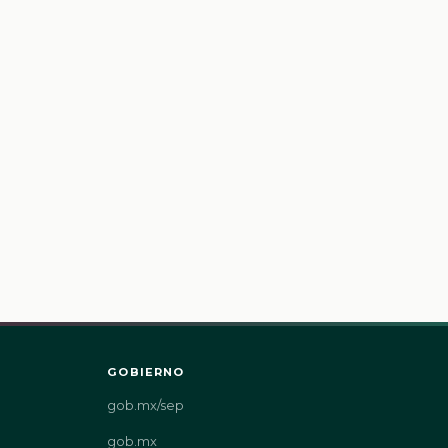
GOBIERNO
gob.mx/sep
gob.mx