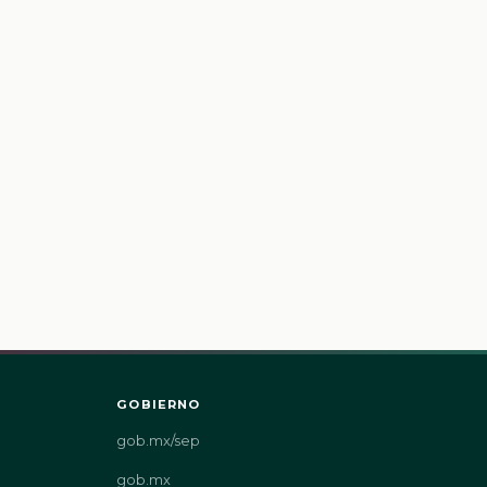
GOBIERNO
gob.mx/sep
gob.mx