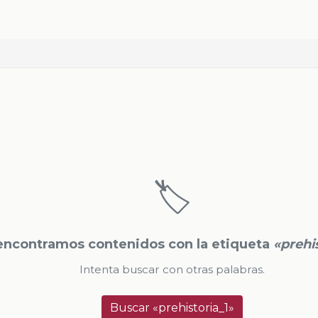
🏷️
encontramos contenidos con la etiqueta
«prehi
Intenta buscar con otras palabras.
Buscar «prehistoria_1»