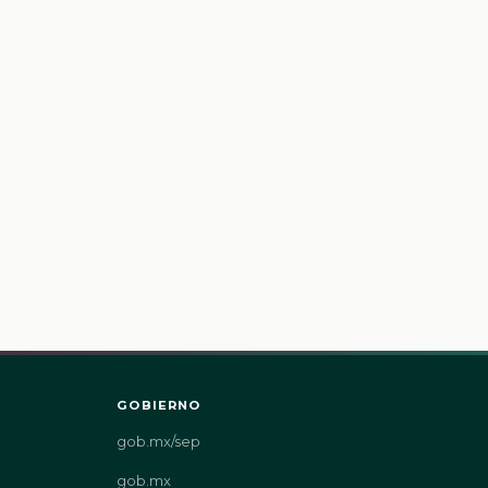
GOBIERNO
gob.mx/sep
gob.mx