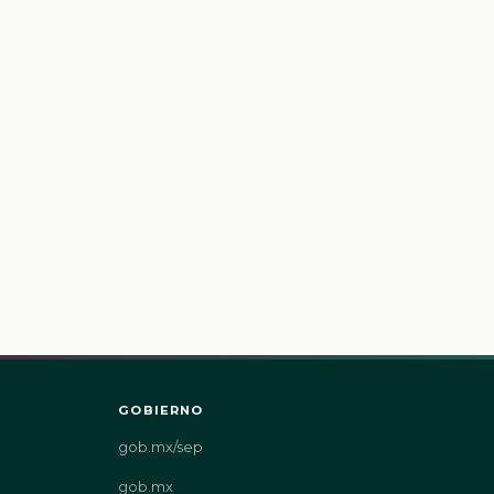
GOBIERNO
gob.mx/sep
gob.mx