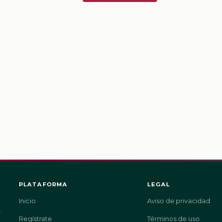
PLATAFORMA
LEGAL
Inicio
Aviso de privacidad
.
Regístrate
Términos de uso