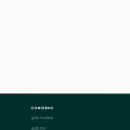
GOBIERNO
gob.mx/sep
gob.mx