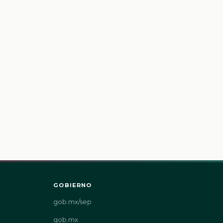
GOBIERNO
gob.mx/sep
gob.mx