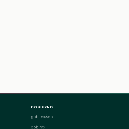
GOBIERNO
gob.mx/sep
gob.mx