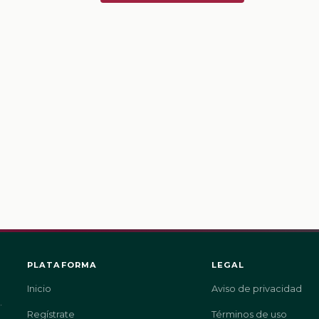
PLATAFORMA
LEGAL
Inicio
Aviso de privacidad
.
Regístrate
Términos de uso