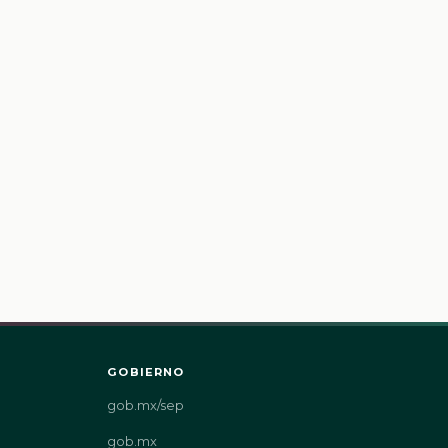
GOBIERNO
gob.mx/sep
gob.mx