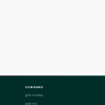
GOBIERNO
gob.mx/sep
gob.mx