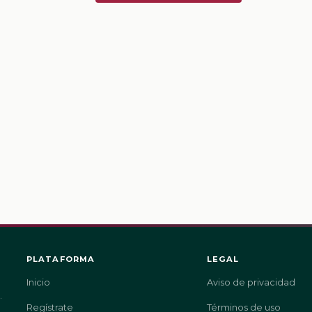
PLATAFORMA
LEGAL
Inicio
Aviso de privacidad
.
Regístrate
Términos de uso