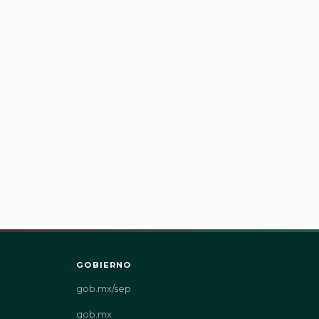
GOBIERNO
gob.mx/sep
gob.mx