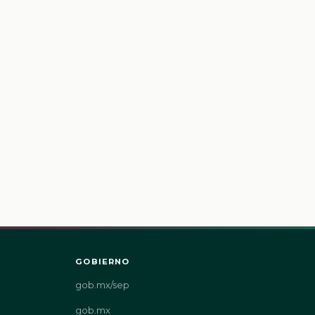
GOBIERNO
gob.mx/sep
gob.mx