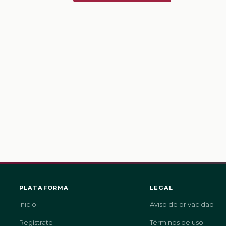
PLATAFORMA
LEGAL
Inicio
Aviso de privacidad
.
Regístrate
Términos de uso