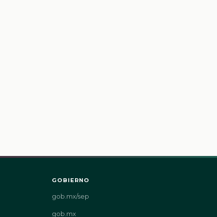
GOBIERNO
gob.mx/sep
gob.mx