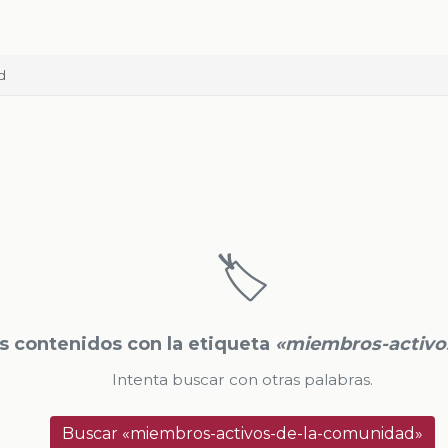
d
🏷️
 contenidos con la etiqueta
«miembros-activo
Intenta buscar con otras palabras.
Buscar «miembros-activos-de-la-comunidad»