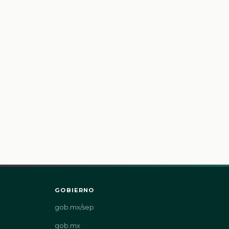
GOBIERNO
gob.mx/sep
gob.mx