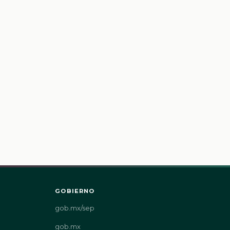
GOBIERNO
gob.mx/sep
gob.mx