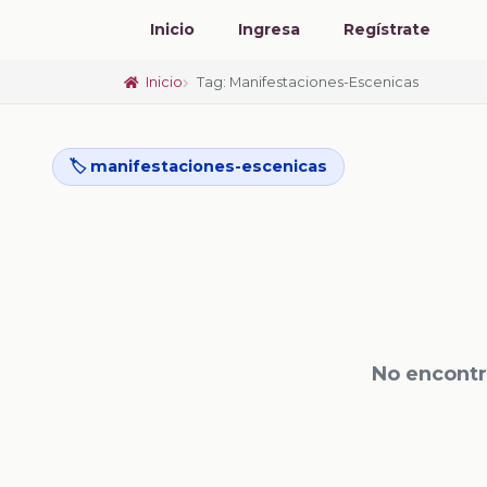
Inicio
Ingresa
Regístrate
Inicio
Tag: Manifestaciones-Escenicas
🏷️ manifestaciones-escenicas
No encontr