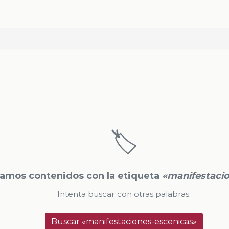
🏷️
amos contenidos con la etiqueta
«manifestaci
Intenta buscar con otras palabras.
Buscar «manifestaciones-escenicas»