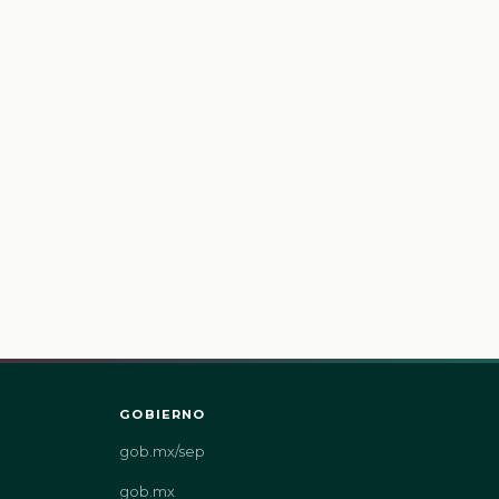
GOBIERNO
gob.mx/sep
gob.mx