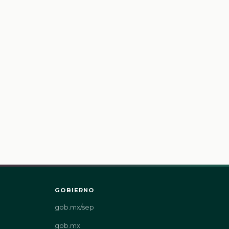
GOBIERNO
gob.mx/sep
gob.mx