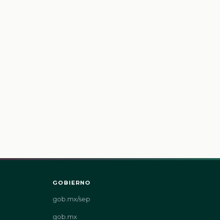
GOBIERNO
gob.mx/sep
gob.mx