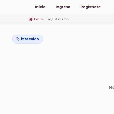
Inicio
Ingresa
Regístrate
Inicio
Tag: Iztacalco
🏷️ iztacalco
No