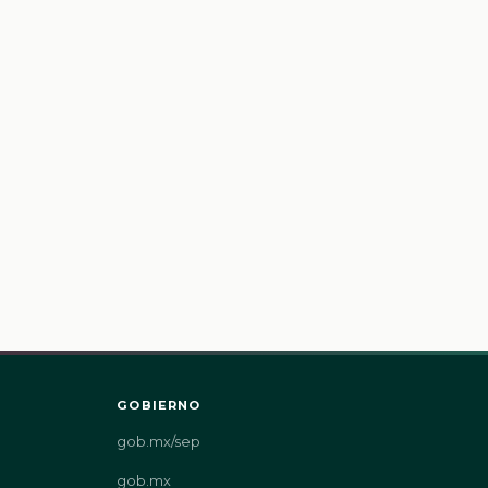
GOBIERNO
gob.mx/sep
gob.mx