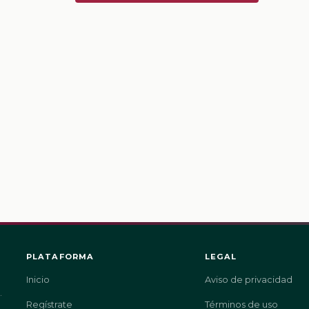
PLATAFORMA
LEGAL
Inicio
Aviso de privacidad
.
Regístrate
Términos de uso