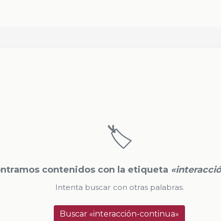
🏷️
ntramos contenidos con la etiqueta
«interacci
Intenta buscar con otras palabras.
Buscar «interacción-continua»