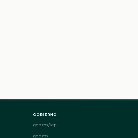
GOBIERNO
gob.mx/sep
gob.mx