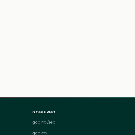
GOBIERNO
gob.mx/sep
gob.mx