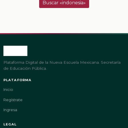
Buscar «indonesia»
Plataforma Digital de la Nueva Escuela Mexicana. Secretaría
de Educación Pública.
PLATAFORMA
Inicio
Regístrate
Ingresa
LEGAL