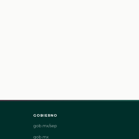
GOBIERNO
gob.mx/sep
gob.mx