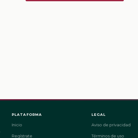
PLATAFORMA
LEGAL
Inicio
Aviso de privacidad
.
Regístrate
Términos de uso