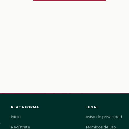
PLATAFORMA
LEGAL
Inicio
Aviso de privacidad
.
Regístrate
Términos de uso