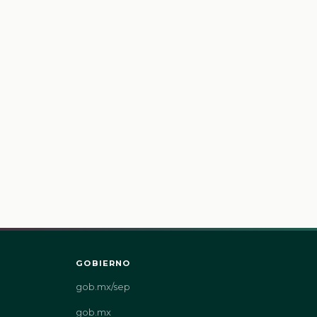
GOBIERNO
gob.mx/sep
gob.mx