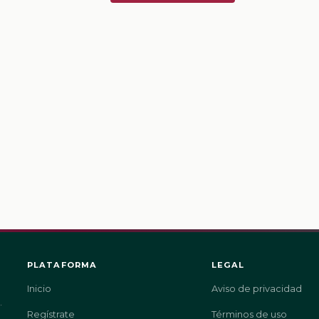
PLATAFORMA
LEGAL
Inicio
Aviso de privacidad
.
Regístrate
Términos de uso