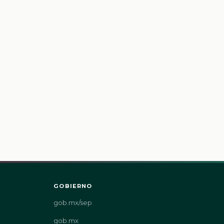
GOBIERNO
gob.mx/sep
gob.mx