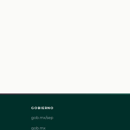
GOBIERNO
gob.mx/sep
gob.mx