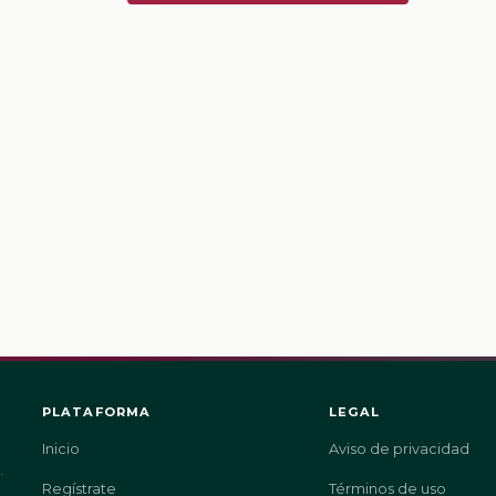
PLATAFORMA
LEGAL
Inicio
Aviso de privacidad
.
Regístrate
Términos de uso