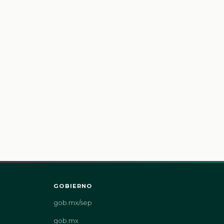
GOBIERNO
gob.mx/sep
gob.mx