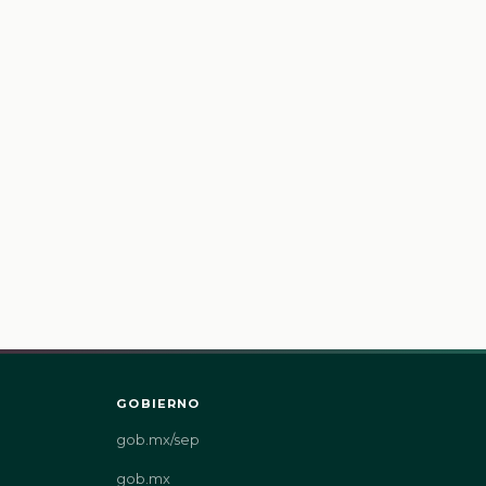
GOBIERNO
gob.mx/sep
gob.mx