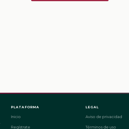
PLATAFORMA
LEGAL
Inicio
Aviso de privacidad
.
Regístrate
Términos de uso