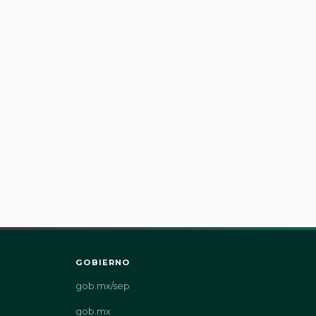
GOBIERNO
gob.mx/sep
gob.mx