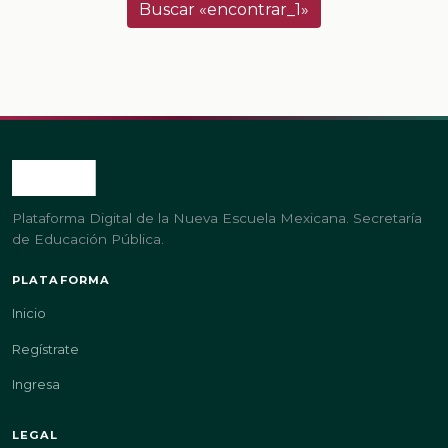
Buscar «encontrar_1»
Plataforma Digital de la Nueva Escuela Mexicana. Secretaría
de Educación Pública.
PLATAFORMA
Inicio
Regístrate
Ingresa
LEGAL