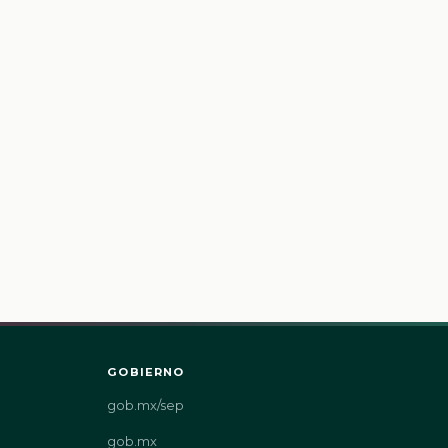
GOBIERNO
gob.mx/sep
gob.mx