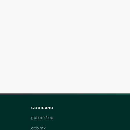
GOBIERNO
gob.mx/sep
gob.mx