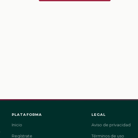
PLATAFORMA
LEGAL
Inicio
Aviso de privacidad
.
Regístrate
Términos de uso