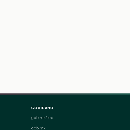
GOBIERNO
gob.mx/sep
gob.mx