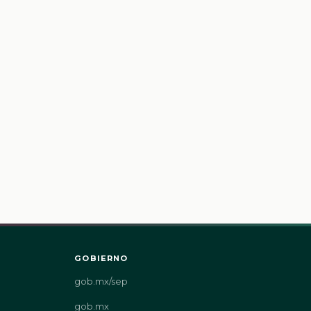
GOBIERNO
gob.mx/sep
gob.mx