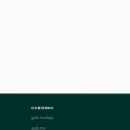
GOBIERNO
gob.mx/sep
gob.mx