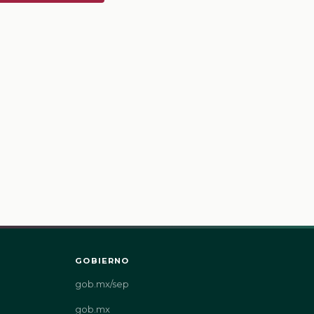
GOBIERNO
gob.mx/sep
gob.mx