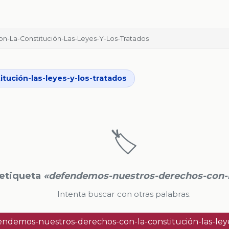
-La-Constitución-Las-Leyes-Y-Los-Tratados
tución-las-leyes-y-los-tratados
🏷️
 etiqueta
«defendemos-nuestros-derechos-con-la
Intenta buscar con otras palabras.
ndemos-nuestros-derechos-con-la-constitución-las-leye