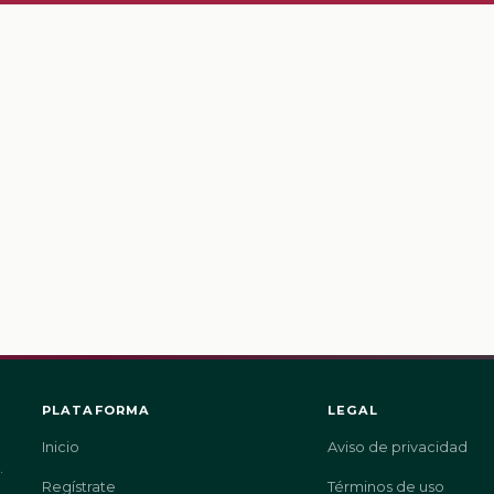
PLATAFORMA
LEGAL
Inicio
Aviso de privacidad
.
Regístrate
Términos de uso