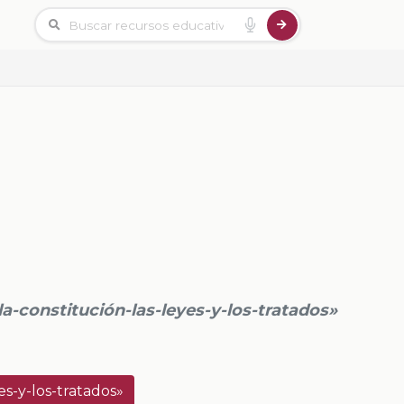
-constitución-las-leyes-y-los-tratados»
s-y-los-tratados»