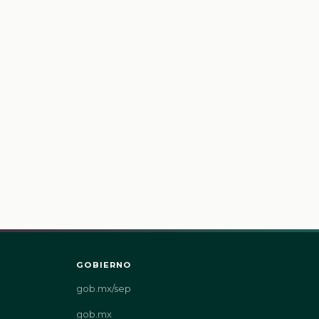
GOBIERNO
gob.mx/sep
gob.mx