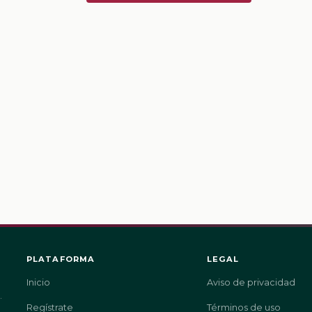
PLATAFORMA
LEGAL
Inicio
Aviso de privacidad
.
Regístrate
Términos de uso