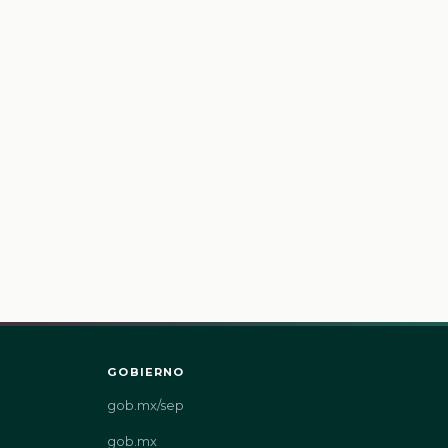
GOBIERNO
gob.mx/sep
gob.mx