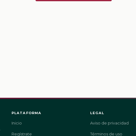
PLATAFORMA
LEGAL
Inicio
Aviso de privacidad
.
Regístrate
Términos de uso