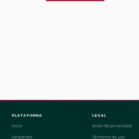
PLATAFORMA
LEGAL
Inicio
Aviso de privacidad
.
Regístrate
Términos de uso