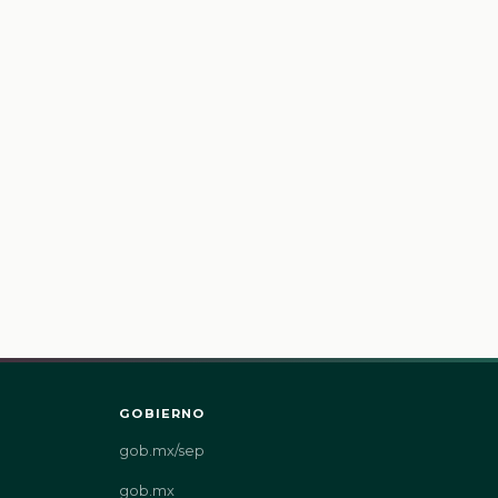
GOBIERNO
gob.mx/sep
gob.mx