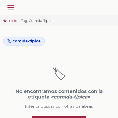
Inicio
Tag: Comida-Tipica
🏷️ comida-tipica
🏷️
No encontramos contenidos con la
etiqueta
«comida-tipica»
Intenta buscar con otras palabras.