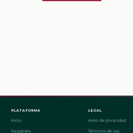
PLATAFORMA
LEGAL
Inicio
Aviso de privacidad
.
Regístrate
Términos de uso