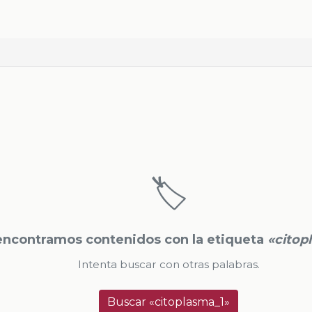
🏷️
encontramos contenidos con la etiqueta
«citop
Intenta buscar con otras palabras.
Buscar «citoplasma_1»