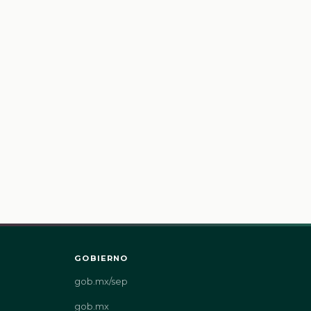
GOBIERNO
gob.mx/sep
gob.mx