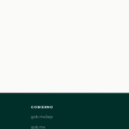
GOBIERNO
gob.mx/sep
gob.mx